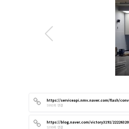
https://serviceapi.nmv.naver.com/flash/con
5993회 연결
https://blog.naver.com/victory3191/2222632
5399회 연결