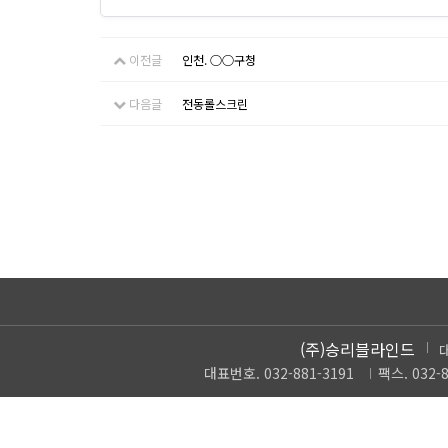
이전글
인천. ○○구청
다음글
전동롤스크린
(주)승리블라인드
대표번호. 032-881-3191
팩스. 032-8