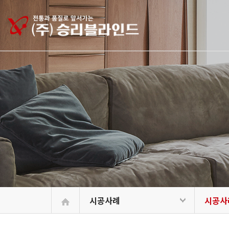
승
리
블
라
인
드
시공사례
시공사