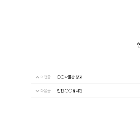
이전글
○○박물관 창고
다음글
인천.○○유치원