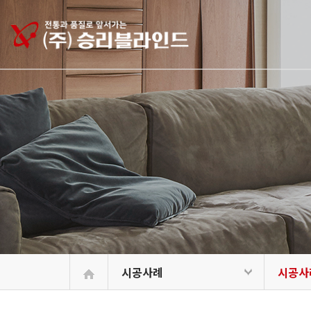
승
리
블
라
인
드
시공사례
시공사